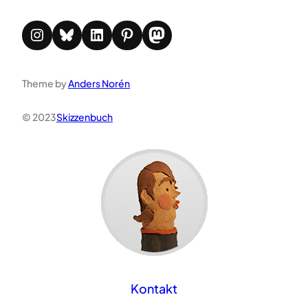
Instagram
Bluesky
LinkedIn
Pinterest
Mastodon
Theme by
Anders Norén
© 2023
Skizzenbuch
Kontakt