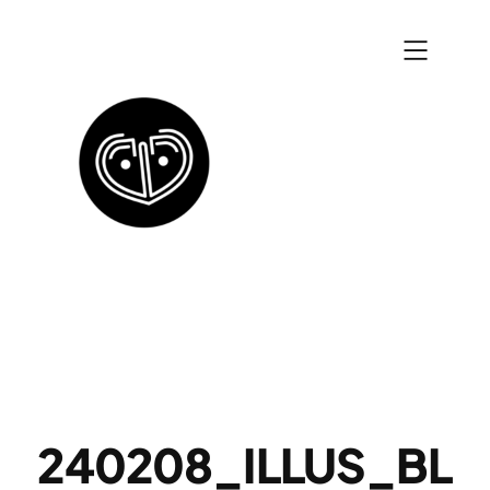
Zum
Inhalt
springen
240208_ILLUS_BL