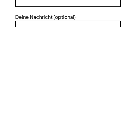
Deine Nachricht (optional)
Mit dem Absenden der Anmeldung
bestätigen Sie die Kenntnisnahme unserer
Datenschutzerklärung.
Bitte beweise, dass du kein Spambot