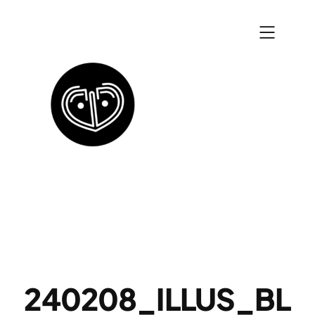
Zum
Inhalt
springen
240208_ILLUS_BL