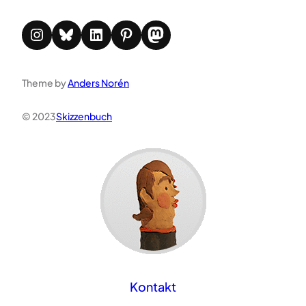
Instagram
Bluesky
LinkedIn
Pinterest
Mastodon
Theme by
Anders Norén
© 2023
Skizzenbuch
Kontakt