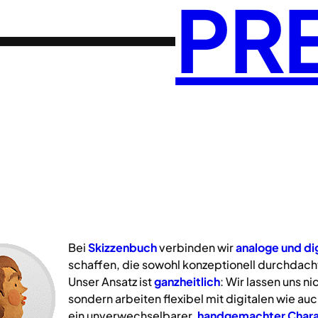
PR
Bei
Skizzenbuch
verbinden wir
analoge
und
di
schaffen, die sowohl konzeptionell durchdacht
Unser Ansatz ist
ganzheitlich
: Wir lassen uns n
sondern arbeiten flexibel mit digitalen wie a
ein unverwechselbarer,
handgemachter Chara