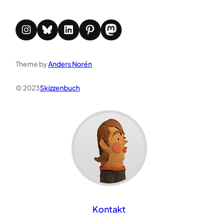
Instagram
Bluesky
LinkedIn
Pinterest
Mastodon
Theme by
Anders Norén
© 2023
Skizzenbuch
Kontakt