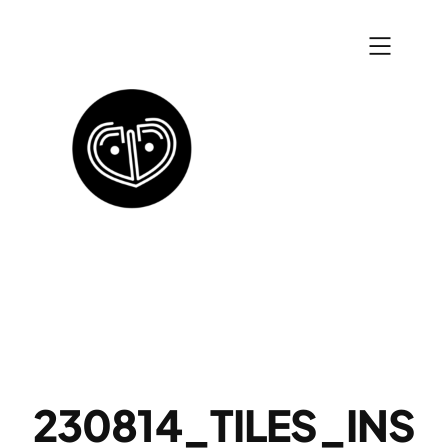
Zum
Inhalt
springen
230814_TILES_INS