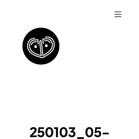
Zum
Inhalt
springen
250103_05-