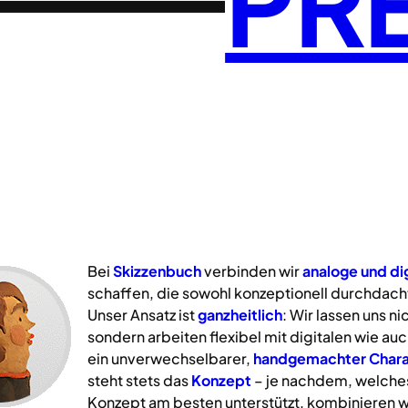
PR
Bei
Skizzenbuch
verbinden wir
analoge
und
di
schaffen, die sowohl konzeptionell durchdacht
Unser Ansatz ist
ganzheitlich
: Wir lassen uns n
sondern arbeiten flexibel mit digitalen wie a
ein unverwechselbarer,
handgemachter Chara
steht stets das
Konzept
– je nachdem, welche
Konzept am besten unterstützt, kombinieren w