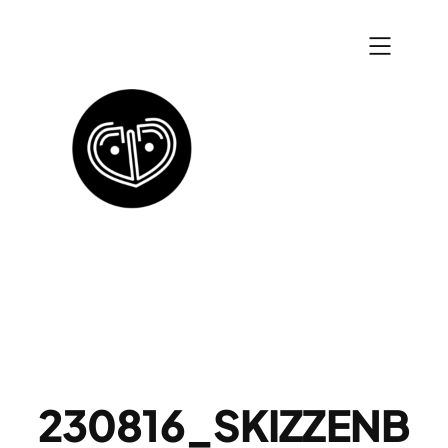
Zum
Inhalt
springen
230816_SKIZZENB