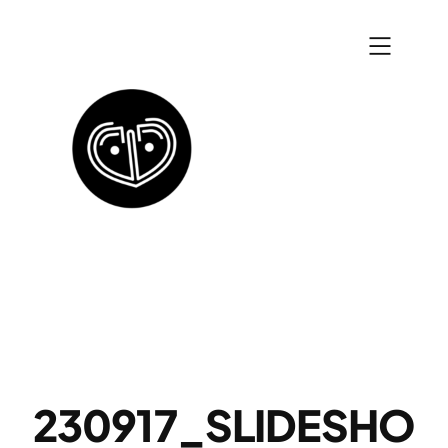
Zum
Inhalt
springen
230917_SLIDESHO