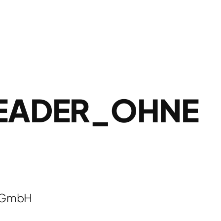
EADER_OHNE
i GmbH