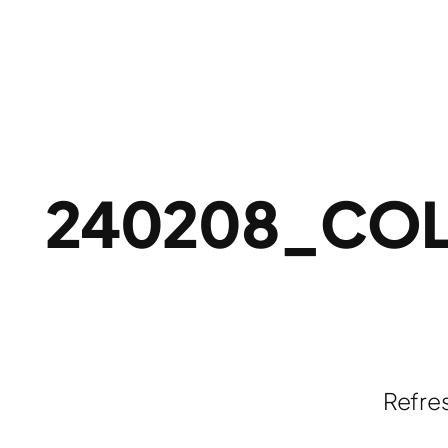
240208_CO
Refre