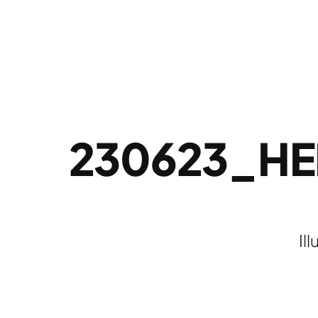
230623_HE
Il