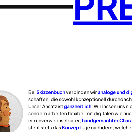
PR
Bei
Skizzenbuch
verbinden wir
analoge
und
di
schaffen, die sowohl konzeptionell durchdacht
Unser Ansatz ist
ganzheitlich
: Wir lassen uns n
sondern arbeiten flexibel mit digitalen wie a
ein unverwechselbarer,
handgemachter Chara
steht stets das
Konzept
– je nachdem, welche