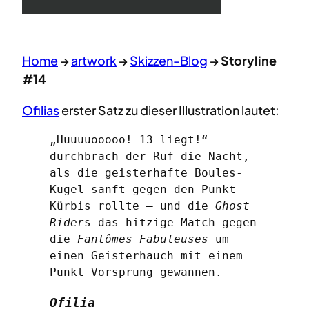
Home
→
artwork
→
Skizzen-Blog
→
Storyline
#14
Ofilias
erster Satz zu dieser Illustration lautet:
„Huuuuooooo! 13 liegt!“
durchbrach der Ruf die Nacht,
als die geisterhafte Boules-
Kugel sanft gegen den Punkt-
Kürbis rollte – und die
Ghost
Rider
s das hitzige Match gegen
die
Fantômes Fabuleuses
um
einen Geisterhauch mit einem
Punkt Vorsprung gewannen.
Ofilia