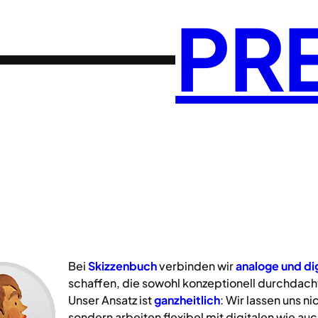
PR
Bei
Skizzenbuch
verbinden wir
analoge
und
di
schaffen, die sowohl konzeptionell durchdacht
Unser Ansatz ist
ganzheitlich
: Wir lassen uns n
sondern arbeiten flexibel mit digitalen wie a