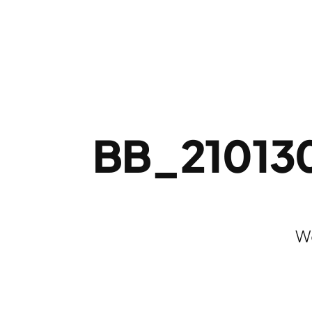
BB_2101
We