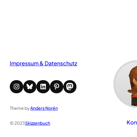
Impressum & Datenschutz
Instagram
Bluesky
LinkedIn
Pinterest
Mastodon
Theme by
Anders Norén
Kon
© 2023
Skizzenbuch