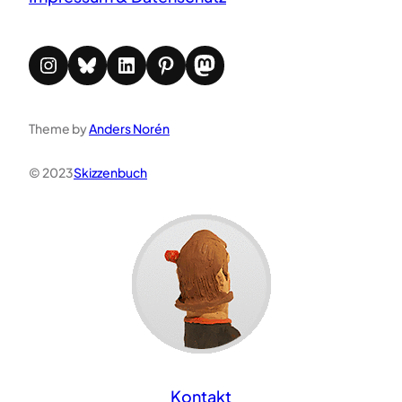
Instagram
Bluesky
LinkedIn
Pinterest
Mastodon
Theme by
Anders Norén
© 2023
Skizzenbuch
Kontakt