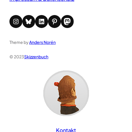
Instagram
Bluesky
LinkedIn
Pinterest
Mastodon
Theme by
Anders Norén
© 2023
Skizzenbuch
Kontakt