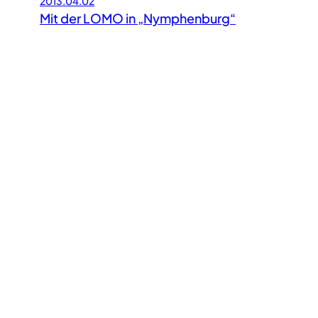
2013.04.02
Mit der LOMO in „Nymphenburg“