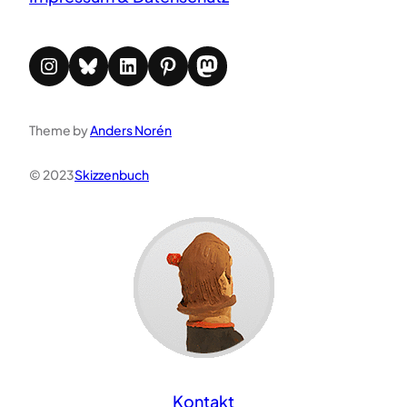
Instagram
Bluesky
LinkedIn
Pinterest
Mastodon
Theme by
Anders Norén
© 2023
Skizzenbuch
Kontakt