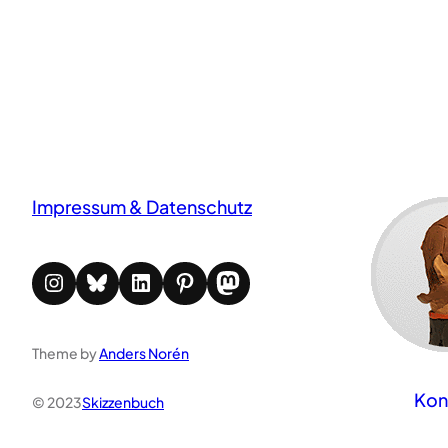
Impressum & Datenschutz
Instagram
Bluesky
LinkedIn
Pinterest
Mastodon
Theme by
Anders Norén
Kon
© 2023
Skizzenbuch