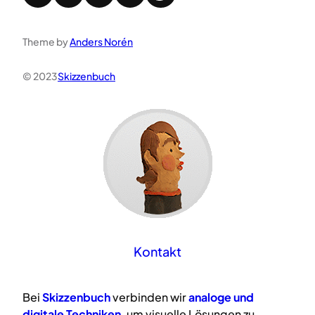
Theme by
Anders Norén
© 2023
Skizzenbuch
Kontakt
Bei
Skizzenbuch
verbinden wir
analoge
und
digitale
Techniken
, um visuelle Lösungen zu