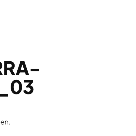
RRA-
_03
ten.