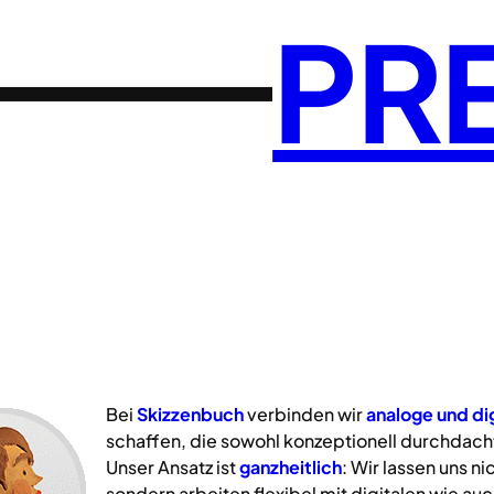
PR
Bei
Skizzenbuch
verbinden wir
analoge
und
di
schaffen, die sowohl konzeptionell durchdacht
Unser Ansatz ist
ganzheitlich
: Wir lassen uns n
sondern arbeiten flexibel mit digitalen wie a