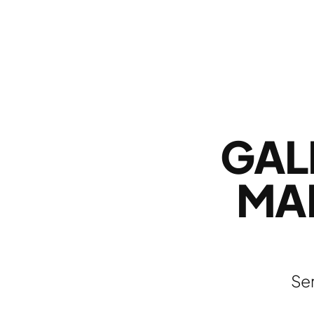
GAL
MA
Ser