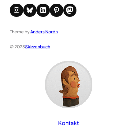
Instagram
Bluesky
LinkedIn
Pinterest
Mastodon
Theme by
Anders Norén
© 2023
Skizzenbuch
Kontakt