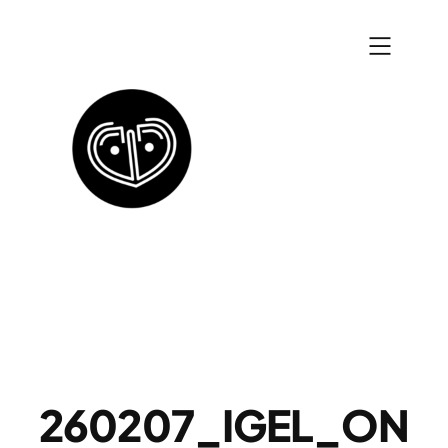
Zum
Inhalt
springen
260207_IGEL_ON