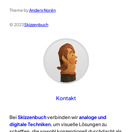
Theme by
Anders Norén
© 2023
Skizzenbuch
Kontakt
Bei
Skizzenbuch
verbinden wir
analoge
und
digitale
Techniken
, um visuelle Lösungen zu
schaffen, die sowohl konzeptionell durchdacht als