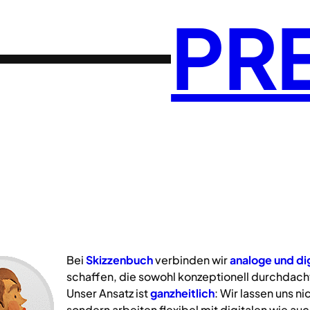
PR
Bei
Skizzenbuch
verbinden wir
analoge
und
di
schaffen, die sowohl konzeptionell durchdacht
Unser Ansatz ist
ganzheitlich
: Wir lassen uns n
sondern arbeiten flexibel mit digitalen wie a