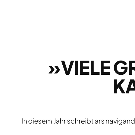
»VIELE G
A
In diesem Jahr schreibt ars navigan