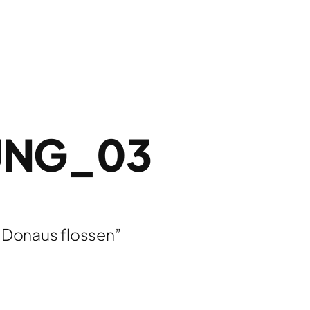
UNG_03
r Donaus flossen”