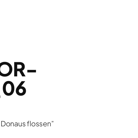
VOR-
_06
r Donaus flossen”