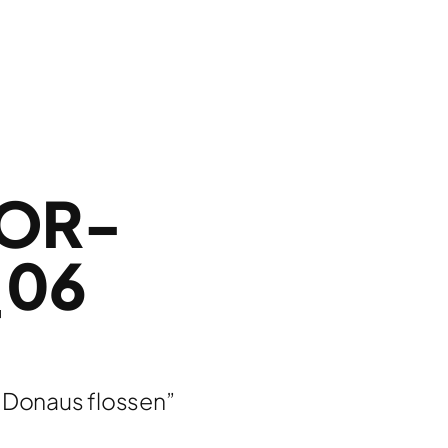
VOR-
_06
r Donaus flossen”