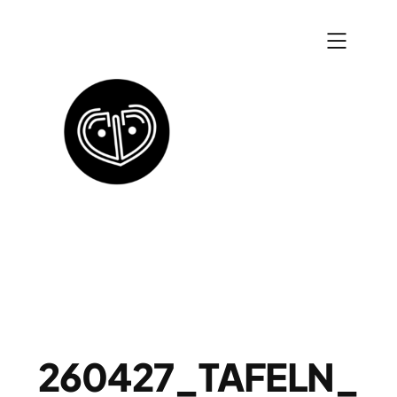
Zum
Inhalt
springen
260427_TAFELN_