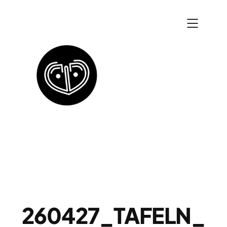
Zum
Inhalt
springen
260427_TAFELN_