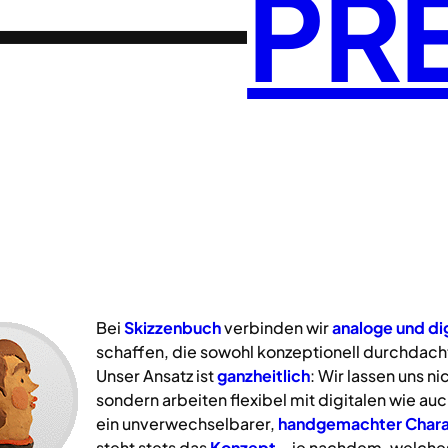
PR
Bei
Skizzenbuch
verbinden wir
analoge
und
di
schaffen, die sowohl konzeptionell durchdacht
Unser Ansatz ist
ganzheitlich
: Wir lassen uns n
sondern arbeiten flexibel mit digitalen wie a
ein unverwechselbarer,
handgemachter Chara
steht stets das
Konzept
– je nachdem, welche