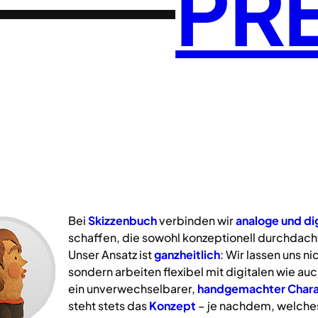
PR
Bei
Skizzenbuch
verbinden wir
analoge
und
di
schaffen, die sowohl konzeptionell durchdacht
Unser Ansatz ist
ganzheitlich
: Wir lassen uns n
sondern arbeiten flexibel mit digitalen wie a
ein unverwechselbarer,
handgemachter Chara
steht stets das
Konzept
– je nachdem, welche