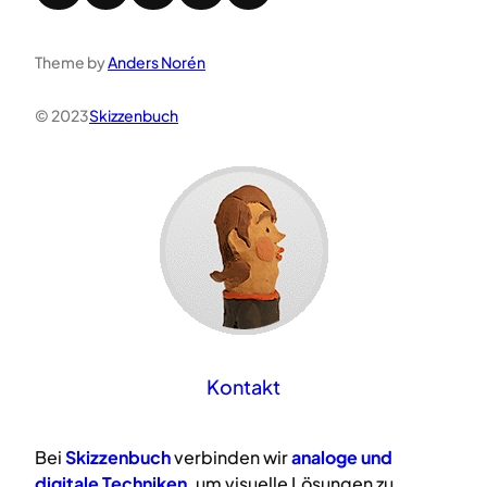
Theme by
Anders Norén
© 2023
Skizzenbuch
Kontakt
Bei
Skizzenbuch
verbinden wir
analoge
und
digitale
Techniken
, um visuelle Lösungen zu