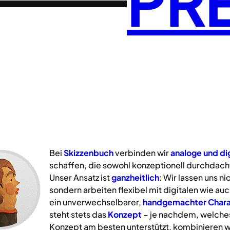
PR
Bei
Skizzenbuch
verbinden wir
analoge
und
di
schaffen, die sowohl konzeptionell durchdacht
Unser Ansatz ist
ganzheitlich
: Wir lassen uns n
sondern arbeiten flexibel mit digitalen wie a
ein unverwechselbarer,
handgemachter Chara
steht stets das
Konzept
– je nachdem, welche
Konzept am besten unterstützt, kombinieren w