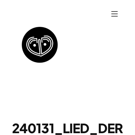
Zum
Inhalt
springen
240131_LIED_DER