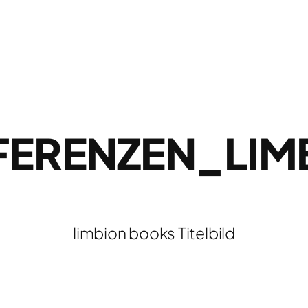
FERENZEN_LI
limbion books Titelbild