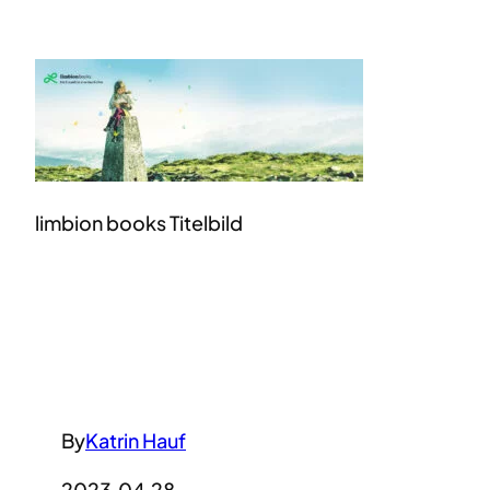
limbion books Titelbild
By
Katrin Hauf
2023.04.28