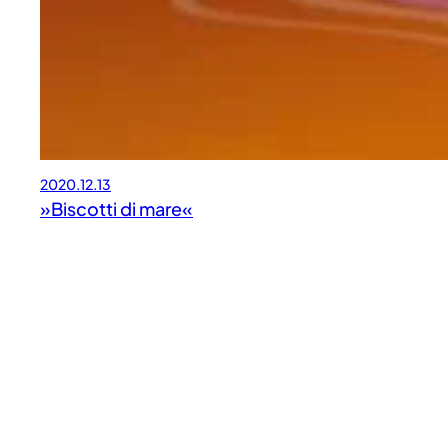
2020.12.13
»Biscotti di mare«