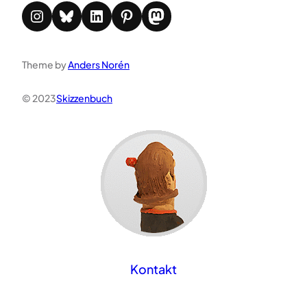
Instagram
Bluesky
LinkedIn
Pinterest
Mastodon
Theme by
Anders Norén
© 2023
Skizzenbuch
Kontakt