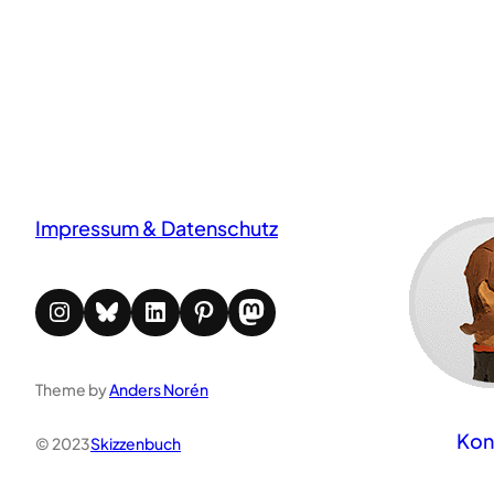
Impressum & Datenschutz
Instagram
Bluesky
LinkedIn
Pinterest
Mastodon
Theme by
Anders Norén
Kon
© 2023
Skizzenbuch